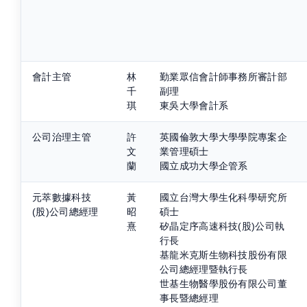
會計主管
林
勤業眾信會計師事務所審計部
千
副理
琪
東吳大學會計系
公司治理主管
許
英國倫敦大學大學學院專案企
文
業管理碩士
蘭
國立成功大學企管系
元萃數據科技
黃
國立台灣大學生化科學研究所
(股)公司總經理
昭
碩士
熹
矽晶定序高速科技(股)公司執
行長
基龍米克斯生物科技股份有限
公司總經理暨執行長
世基生物醫學股份有限公司董
事長暨總經理