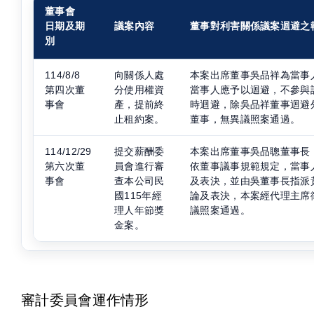
董事會
日期及期
議案內容
董事對利害關係議案迴避之
別
114/8/8
向關係人處
本案出席董事吳品祥為當事
第四次董
分使用權資
當事人應予以迴避，不參與
事會
產，提前終
時迴避，除吳品祥董事迴避
止租約案。
董事，無異議照案通過。
114/12/29
提交薪酬委
本案出席董事吳品聰董事長
第六次董
員會進行審
依董事議事規範規定，當事
事會
查本公司民
及表決，並由吳董事長指派
國115年經
論及表決，本案經代理主席
理人年節獎
議照案通過。
金案。
審計委員會運作情形