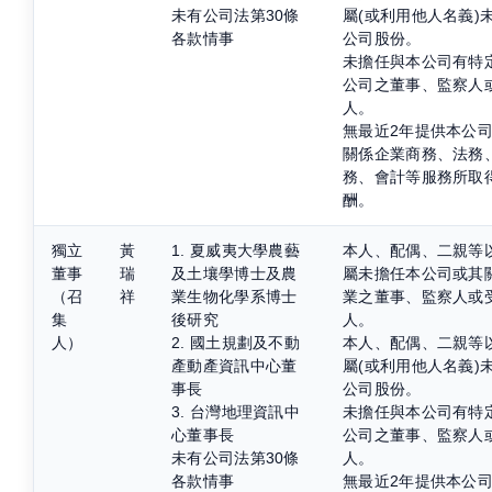
未有公司法第30條
屬(或利用他人名義)
各款情事
公司股份。
未擔任與本公司有特
公司之董事、監察人
人。
無最近2年提供本公
關係企業商務、法務
務、會計等服務所取
酬。
獨立
黃
1. 夏威夷大學農藝
本人、配偶、二親等
董事
瑞
及土壤學博士及農
屬未擔任本公司或其
（召
祥
業生物化學系博士
業之董事、監察人或
集
後研究
人。
人）
2. 國土規劃及不動
本人、配偶、二親等
產動產資訊中心董
屬(或利用他人名義)
事長
公司股份。
3. 台灣地理資訊中
未擔任與本公司有特
心董事長
公司之董事、監察人
未有公司法第30條
人。
各款情事
無最近2年提供本公