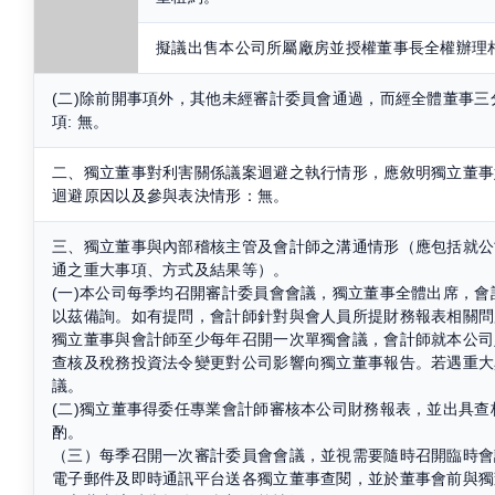
擬議出售本公司所屬廠房並授權董事長全權辦理
(二)除前開事項外，其他未經審計委員會通過，而經全體董事
項: 無。
二、獨立董事對利害關係議案迴避之執行情形，應敘明獨立董事
迴避原因以及參與表決情形：無。
三、獨立董事與內部稽核主管及會計師之溝通情形（應包括就公
通之重大事項、方式及結果等）。
(一)本公司每季均召開審計委員會會議，獨立董事全體出席，
以茲備詢。如有提問，會計師針對與會人員所提財務報表相關問
獨立董事與會計師至少每年召開一次單獨會議，會計師就本公司
查核及稅務投資法令變更對公司影響向獨立董事報告。若遇重大
議。
(二)獨立董事得委任專業會計師審核本公司財務報表，並出具
酌。
（三）每季召開一次審計委員會會議，並視需要隨時召開臨時會
電子郵件及即時通訊平台送各獨立董事查閱，並於董事會前與獨