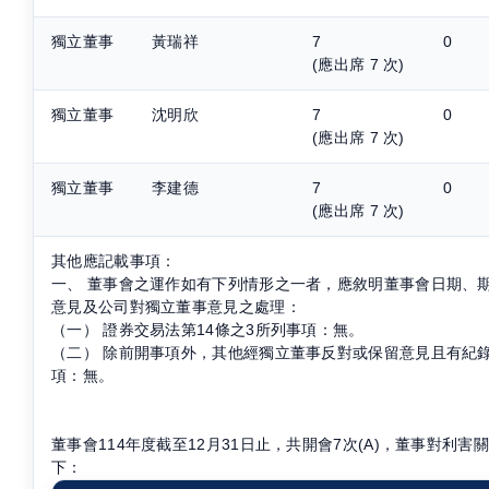
獨立董事
黃瑞祥
7
0
(應出席 7 次)
獨立董事
沈明欣
7
0
(應出席 7 次)
獨立董事
李建德
7
0
(應出席 7 次)
其他應記載事項：
一、
董事會之運作如有下列情形之一者，應敘明董事會日期、
意見及公司對獨立董事意見之處理：
（一）
證券交易法第14條之3所列事項：無。
（二）
除前開事項外，其他經獨立董事反對或保留意見且有紀
項：無。
董事會114年度截至12月31日止，共開會7次(A)，董事對利
下：