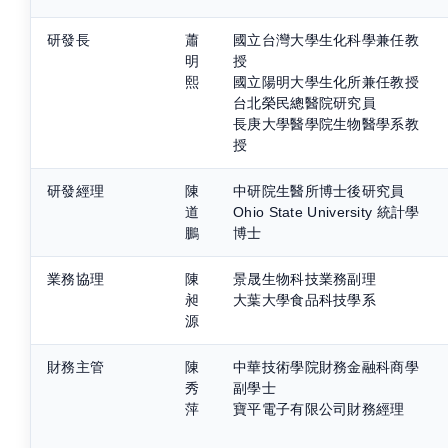
研發長
蕭
國立台灣大學生化科學兼任教
明
授
熙
國立陽明大學生化所兼任教授
台北榮民總醫院研究員
長庚大學醫學院生物醫學系教
授
研發經理
陳
中研院生醫所博士後研究員
道
Ohio State University 統計學
鵬
博士
業務協理
陳
景晟生物科技業務副理
昶
大葉大學食品科技學系
源
財務主管
陳
中華技術學院財務金融科商學
秀
副學士
萍
寶平電子有限公司財務經理