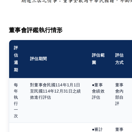
董事會評鑑執行情形
評
估
評估範
評估
評估期間
週
圍
方式
期
每
對董事會民國114年1月1日
●董事
董事
年
至民國114年12月31日之績
會績效
會內
執
效進行評估
評估
部自
行
評
一
次
●審計
董事