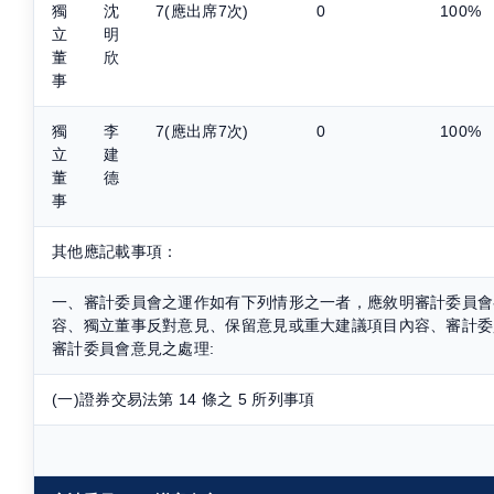
獨
沈
7(應出席7次)
0
100%
立
明
董
欣
事
獨
李
7(應出席7次)
0
100%
立
建
董
德
事
其他應記載事項：
一、審計委員會之運作如有下列情形之一者，應敘明審計委員會
容、獨立董事反對意見、保留意見或重大建議項目內容、審計委
審計委員會意見之處理:
(一)證券交易法第 14 條之 5 所列事項