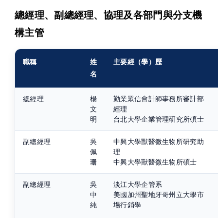
總經理、副總經理、協理及各部門與分支機
構主管
職稱
姓
主要經（學）歷
名
總經理
楊
勤業眾信會計師事務所審計部
文
經理
明
台北大學企業管理研究所碩士
副總經理
吳
中興大學獸醫微生物所研究助
佩
理
珊
中興大學獸醫微生物所碩士
副總經理
吳
淡江大學企管系
中
美國加州聖地牙哥州立大學市
純
場行銷學