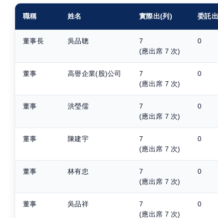
職稱
姓名
實際出(列)
委託
董事長
吳品聰
7
0
(應出席 7 次)
董事
高譽企業(股)公司
7
0
(應出席 7 次)
董事
洪瑩儒
7
0
(應出席 7 次)
董事
陳建宇
7
0
(應出席 7 次)
董事
林有忠
7
0
(應出席 7 次)
董事
吳品祥
7
0
(應出席 7 次)