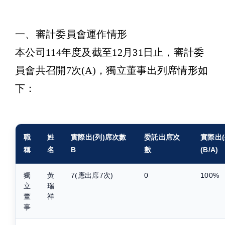
一、審計委員會運作情形
本公司114年度及截至12月31日止，審計委
員會共召開7次(A)，獨立董事出列席情形如
下：
職
姓
實際出(列)席次數
委託出席次
實際出(
稱
名
B
數
(B/A)
獨
黃
7(應出席7次)
0
100%
立
瑞
董
祥
事