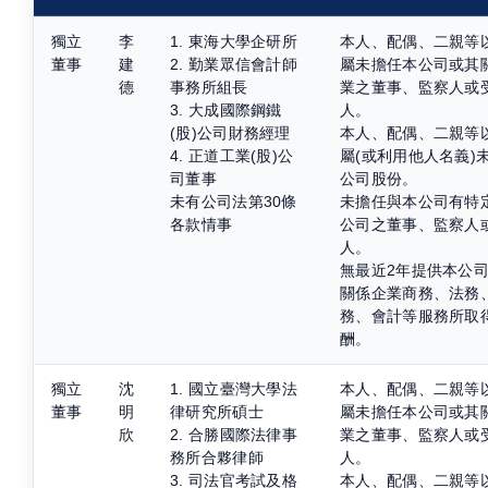
獨立
李
1. 東海大學企研所
本人、配偶、二親等
董事
建
2. 勤業眾信會計師
屬未擔任本公司或其
德
事務所組長
業之董事、監察人或
3. 大成國際鋼鐵
人。
(股)公司財務經理
本人、配偶、二親等
4. 正道工業(股)公
屬(或利用他人名義)
司董事
公司股份。
未有公司法第30條
未擔任與本公司有特
各款情事
公司之董事、監察人
人。
無最近2年提供本公
關係企業商務、法務
務、會計等服務所取
酬。
獨立
沈
1. 國立臺灣大學法
本人、配偶、二親等
董事
明
律研究所碩士
屬未擔任本公司或其
欣
2. 合勝國際法律事
業之董事、監察人或
務所合夥律師
人。
3. 司法官考試及格
本人、配偶、二親等