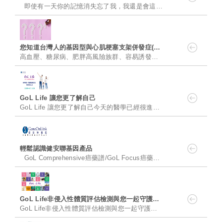
即使有一天你的記憶消失忘了我，我還是會這樣牽著你的手慢慢走 阿茲海默症的患者拚命的對生活中的所......
您知道台灣人的基因型與心肌梗塞支架併發症(最嚴重可能死亡)用藥有關嗎?
高血壓、糖尿病、肥胖高風險族群、容易誘發成心臟病的高風險族群。 您知道台灣人的基因型與心肌梗塞支架併......
GoL Life 讓您更了解自己
GoL Life 讓您更了解自己​ ​今天的醫學已經很進步了，但它仍然持續進步中。醫學進步的同時也改變國人對健康......
輕鬆認識健安聯基因產品
GoL Comprehensive癌藥譜/GoL Focus癌藥精 GoL Comprehensive癌藥譜/GoL Focus癌藥精是針對許多腫瘤......
GoL Life非侵入性體質評估檢測與您一起守護家人健康
GoL Life非侵入性體質評估檢測與您一起守護家人健康 「體質」是由老祖宗遺傳而來的一種個體特質，與我們的生活......