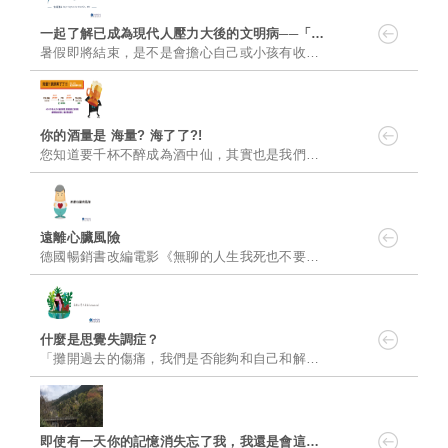
一起了解已成為現代人壓力大後的文明病──「憂鬱症」吧！
暑假即將結束，是不是會擔心自己或小孩有收假症候群呢? 在放完長假的這個時候，也可以稍稍注意自己的情緒問題......
你的酒量是 海量? 海了了?!
您知道要千杯不醉成為酒中仙，其實也是我們天生註定的嗎？ 夏季來臨，孩子們開心迎接暑假，大人們是不是也會趁著......
遠離心臟風險
德國暢銷書改編電影《無聊的人生我死也不要》中，原本被醫師判定活不過16歲的心臟病男童，在好兄弟的陪伴下擬......
什麼是思覺失調症？
「攤開過去的傷痛，我們是否能夠和自己和解？ 已經造成的傷害不可能停止，那我們要不要學著去面對，接住這些受......
即使有一天你的記憶消失忘了我，我還是會這樣牽著你的手慢慢走