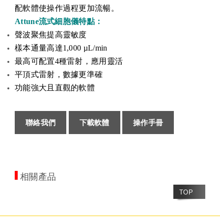
配軟體使操作過程更加流暢。
Attune流式細胞儀特點：
聲波聚焦提高靈敏度
樣本通量高達1,000 µL/min
最高可配置4種雷射，應用靈活
平頂式雷射，數據更準確
功能強大且直觀的軟體
聯絡我們
下載軟體
操作手冊
相關產品
TOP