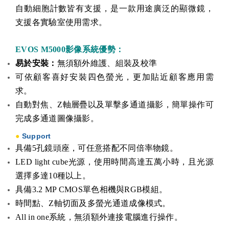
自動細胞計數皆有支援，是一款用途廣泛的顯微鏡，
支援各實驗室使用需求。
EVOS M5000影像系統優勢：
易於安裝：
無須額外維護、組裝及校準
可依顧客喜好安裝四色螢光，更加貼近顧客應用需
求
。
自動對焦、Z軸層疊以及單擊多通道攝影，簡單操作可
完成多通道圖像攝影
。
●
Support
具備5孔鏡頭座，可任意搭配不同倍率物鏡。
LED light cube光源，使用時間高達五萬小時，且光源
選擇多達10種以上。
具備3.2 MP CMOS單色相機與RGB模組。
時間點、Z軸切面及多螢光通道成像模式
。
All in one系統，無須額外連接電腦進行操作
。