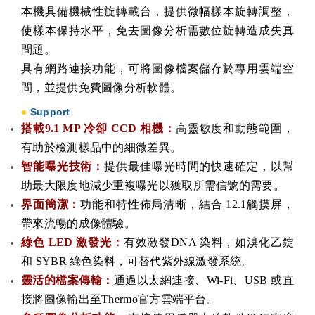
本機具備機械性旋轉載台，提供微幅樣本旋轉調整，
使樣本保持水平，免去圖像分析需數位旋轉造成失真
問題。
具有網路連接功能，可將圖像檔案儲存於專用雲端空
間，並提供免費圖像分析軟體。
●
Support
搭載9.1 MP 冷卻 CCD 相機：
高靈敏度和動態範圍，
有助於檢測樣品中的細微差異。
智能曝光技術：
提供最佳曝光時間的快速確定，以幫
助最大限度地減少重複曝光以獲取所需信號的需要
。
界面簡潔：
功能和特性佈局清晰，結合 12.1觸摸屏，
帶來流暢的成像體驗
。
綠色 LED 激發光：
有效激發DNA 染料，如溴化乙錠
和 SYBR 綠色染料，可替代紫外線激發系統
。
靈活的檔案傳輸：
通過以太網連接、Wi-Fi、USB 或直
接將圖像輸出至Thermo官方雲端平台
。