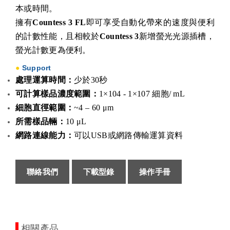
本或時間。
擁有
Countess 3 FL
即可享受自動化帶來的速度與便利
的計數性能，且相較於
Countess 3
新增螢光光源插槽，
螢光計數更為便利。
●
Support
處理運算時間：
少於30秒
可計算樣品濃度範圍：
1×104 - 1×107 細胞/ mL
細胞直徑範圍：
~4 – 60 μm
所需樣品輛：
10 μL
網路連線能力
：
可以USB或網路傳輸運算資料
聯絡我們
下載型錄
操作手冊
相關產品