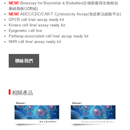
NEW!
Bioassay for Biosimilar & Biobetter(生物新藥與生物相似
藥細胞株/試劑組)
NEW!
ADCC/CDC/CAR-T Cytotoxicity Assay(免疫療法細胞平台)
GPCR cell line/ assay ready kit
Kinase cell line/ assay ready kit
Epigenetic cell line
Pathway-associated cell line/ assay ready kit
NHR cell line/ assay ready kit
聯絡我們
相關產品