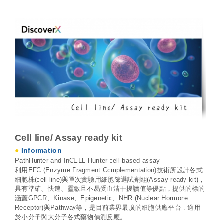
Cell line/ Assay ready kit
●
Information
PathHunter and InCELL Hunter cell-based assay
利用
EFC (Enzyme Fragment Complementation)
技術所設計各式
細胞株
(cell line)
與單次實驗用細胞篩選試劑組
(Assay ready kit)
，
具有準確、快速、靈敏且不易受血清干擾讀值等優點，提供的標的
涵蓋
GPCR
、
Kinase
、
Epigenetic
、
NHR (Nuclear Hormone
Receptor)
與
Pathway
等，是目前業界最廣的細胞供應平台，適用
於小分子與大分子各式藥物偵測反應。