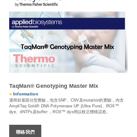
TaqMan® Genotyping Master Mix
●
Information
適用於基因分型實驗
，
包含
SNP
、
CNV
及
mutation
的實驗
，內含
AmpliTaq Gold® DNA Polymerase UP (Ultra Pure)
、
ROX™
dye
、
dNTPs
及
buffer
，
ROX™ dye
用以校正體積誤差
。
聯絡我們