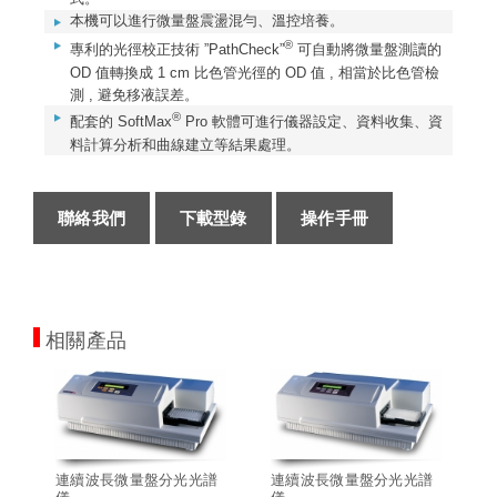
本機可以進行微量盤震盪混勻、溫控培養。
®
專利的光徑校正技術 ”PathCheck”
可自動將微量盤測讀的
OD 值轉換成 1 cm 比色管光徑的 OD 值 , 相當於比色管檢
測 , 避免移液誤差。
®
配套的 SoftMax
Pro 軟體可進行儀器設定、資料收集、資
料計算分析和曲線建立等結果處理。
聯絡我們
下載型錄
操作手冊
相關產品
連續波長微量盤分光光譜
連續波長微量盤分光光譜