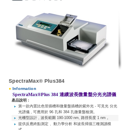
SpectraMax® Plus384
●
Information
SpectraMax®Plus 384 連續波長微量盤分光光譜儀
產品說明 :
第一款內置比色管插槽和微量盤插槽的紫外光 - 可見光 分光
光譜儀 , 可應用於 96 孔和 384 孔微量盤檢測。
光柵型設計 , 波長範圍 190-1000 nm, 路徑長度 1 nm 。
提供反應終點測定 、動力學分析 和波長掃描三種測讀模
式。